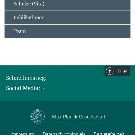
Schulze (Vita)
Publikationen
Team
TOP
Schnelleinstieg:
Social Media:
Publikationen
Max-Planck-Gesellschaft
Facebook
Kontakt und Anfahrtsbeschreibung
Instagram
Max-Planck-Gesellschaft
LinkedIN
Youtube
Impressum
Datenschutzhinweis
Barrierefreiheit