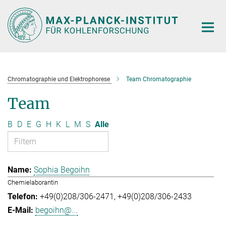
Hauptinhalt
Chromatographie und Elektrophorese
Team Chromatographie
Team
B
D
E
G
H
K
L
M
S
Alle
Sophia Begoihn
Chemielaborantin
+49(0)208/306-2471
+49(0)208/306-2433
begoihn@...