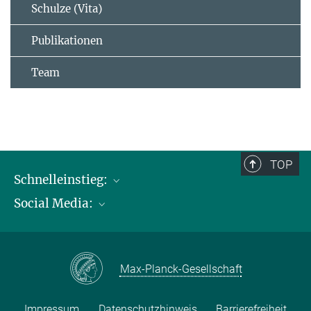
Schulze (Vita)
Publikationen
Team
TOP
Schnelleinstieg:
Social Media:
Publikationen
Max-Planck-Gesellschaft
Facebook
Kontakt und Anfahrtsbeschreibung
Instagram
Max-Planck-Gesellschaft
LinkedIN
Youtube
Impressum
Datenschutzhinweis
Barrierefreiheit