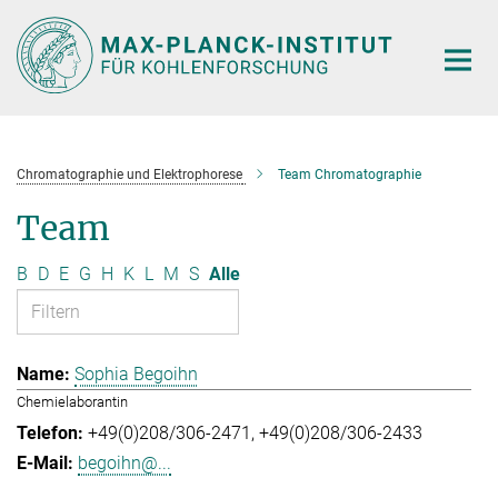
Hauptinhalt
Chromatographie und Elektrophorese
Team Chromatographie
Team
B
D
E
G
H
K
L
M
S
Alle
Sophia Begoihn
Chemielaborantin
+49(0)208/306-2471
+49(0)208/306-2433
begoihn@...