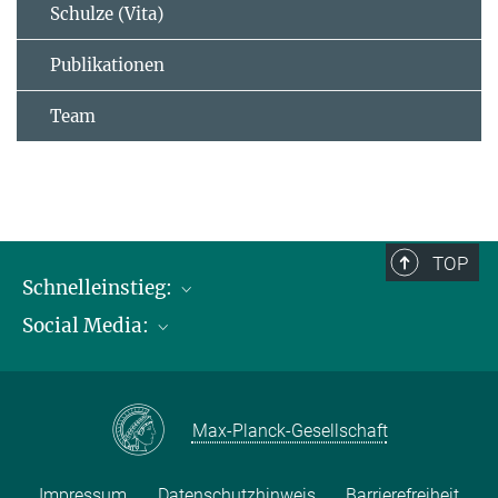
Schulze (Vita)
Publikationen
Team
TOP
Schnelleinstieg:
Social Media:
Publikationen
Max-Planck-Gesellschaft
Facebook
Kontakt und Anfahrtsbeschreibung
Instagram
Max-Planck-Gesellschaft
LinkedIN
Youtube
Impressum
Datenschutzhinweis
Barrierefreiheit