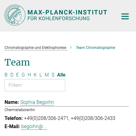
Hauptinhalt
Chromatographie und Elektrophorese
Team Chromatographie
Team
B
D
E
G
H
K
L
M
S
Alle
Sophia Begoihn
Chemielaborantin
+49(0)208/306-2471
+49(0)208/306-2433
begoihn@...