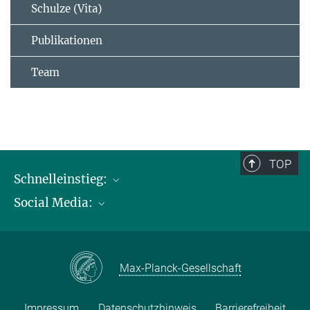
Schulze (Vita)
Publikationen
Team
TOP
Schnelleinstieg:
Social Media:
Publikationen
Max-Planck-Gesellschaft
Facebook
Kontakt und Anfahrtsbeschreibung
Instagram
Max-Planck-Gesellschaft
LinkedIN
Youtube
Impressum
Datenschutzhinweis
Barrierefreiheit