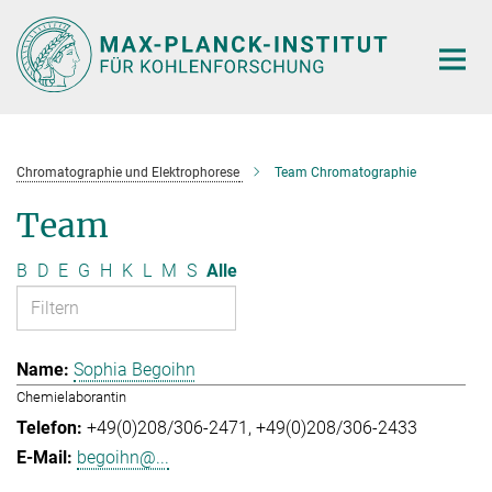
Hauptinhalt
Chromatographie und Elektrophorese
Team Chromatographie
Team
B
D
E
G
H
K
L
M
S
Alle
Sophia Begoihn
Chemielaborantin
+49(0)208/306-2471
+49(0)208/306-2433
begoihn@...