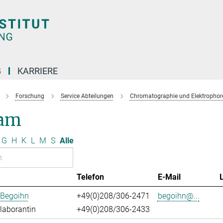
G
KARRIERE
Forschung
Service Abteilungen
Chromatographie und Elektrophor
am
G
H
K
L
M
S
Alle
Telefon
E-Mail
 Begoihn
+49(0)208/306-2471
begoihn@...
laborantin
+49(0)208/306-2433