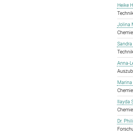
Heike H
Technik
Jolina 
Chemie
Sandra
Technik
Anna-L
Auszub
Marina
Chemie
Ilayda 
Chemie
Dr. Phi
Forschu