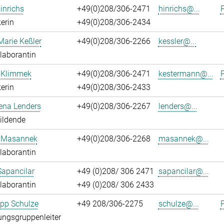
inrichs
+49(0)208/306-2471
hinrichs@...
P
erin
+49(0)208/306-2434
Marie Keßler
+49(0)208/306-2266
kessler@...
laborantin
 Klimmek
+49(0)208/306-2471
kestermann@...
P
erin
+49(0)208/306-2433
ena Lenders
+49(0)208/306-2267
lenders@...
ildende
 Masannek
+49(0)208/306-2268
masannek@...
laborantin
Sapancilar
+49 (0)208/ 306 2471
sapancilar@...
laborantin
+49 (0)208/ 306 2433
lipp Schulze
+49 208/306-2275
schulze@...
P
ngsgruppenleiter