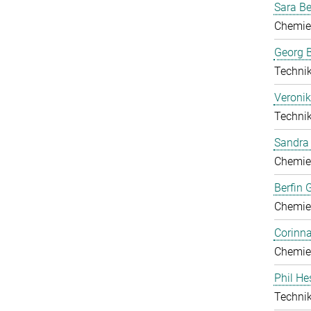
Sara B
Chemie
Georg B
Technik
Veronik
Technik
Sandra 
Chemie
Berfin 
Chemie
Corinn
Chemie
Phil He
Technik