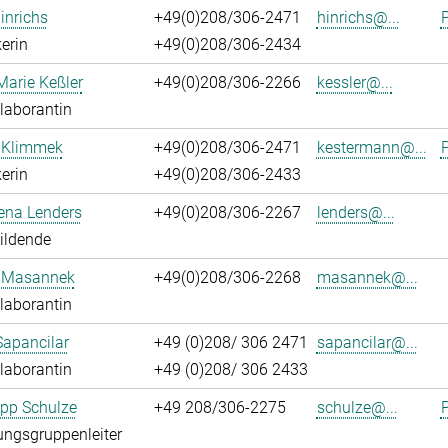
inrichs
+49(0)208/306-2471
hinrichs@...
P
erin
+49(0)208/306-2434
Marie Keßler
+49(0)208/306-2266
kessler@...
laborantin
 Klimmek
+49(0)208/306-2471
kestermann@...
P
erin
+49(0)208/306-2433
ena Lenders
+49(0)208/306-2267
lenders@...
ildende
 Masannek
+49(0)208/306-2268
masannek@...
laborantin
Sapancilar
+49 (0)208/ 306 2471
sapancilar@...
laborantin
+49 (0)208/ 306 2433
lipp Schulze
+49 208/306-2275
schulze@...
P
ngsgruppenleiter