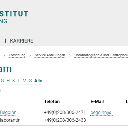
G
KARRIERE
Forschung
Service Abteilungen
Chromatographie und Elektrophor
am
G
H
K
L
M
S
Alle
Telefon
E-Mail
 Begoihn
+49(0)208/306-2471
begoihn@...
laborantin
+49(0)208/306-2433