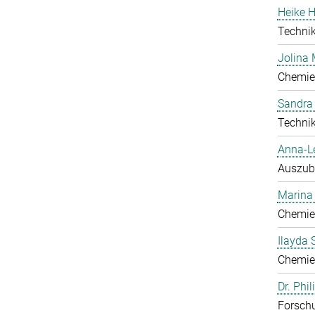
Heike H
Technik
Jolina 
Chemie
Sandra
Technik
Anna-L
Auszub
Marina
Chemie
Ilayda 
Chemie
Dr. Phi
Forschu