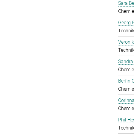
Sara B
Chemie
Georg B
Technik
Veronik
Technik
Sandra 
Chemie
Berfin 
Chemie
Corinn
Chemie
Phil He
Technik