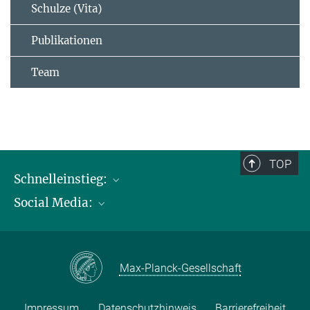
Schulze (Vita)
Publikationen
Team
TOP
Schnelleinstieg:
Social Media:
Publikationen
Max-Planck-Gesellschaft
Facebook
Kontakt und Anfahrtsbeschreibung
Instagram
Max-Planck-Gesellschaft
LinkedIN
Youtube
Impressum
Datenschutzhinweis
Barrierefreiheit