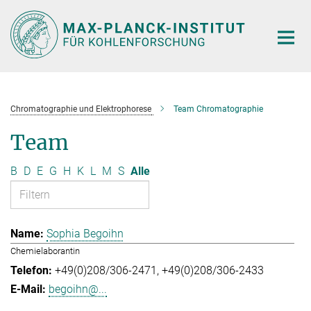
Hauptinhalt
Chromatographie und Elektrophorese
Team Chromatographie
Team
B
D
E
G
H
K
L
M
S
Alle
Sophia Begoihn
Chemielaborantin
+49(0)208/306-2471
+49(0)208/306-2433
begoihn@...