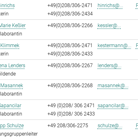
inrichs
+49(0)208/306-2471
hinrichs@...
P
erin
+49(0)208/306-2434
Marie Keßler
+49(0)208/306-2266
kessler@...
laborantin
 Klimmek
+49(0)208/306-2471
kestermann@...
P
erin
+49(0)208/306-2433
ena Lenders
+49(0)208/306-2267
lenders@...
ildende
 Masannek
+49(0)208/306-2268
masannek@...
laborantin
Sapancilar
+49 (0)208/ 306 2471
sapancilar@...
laborantin
+49 (0)208/ 306 2433
lipp Schulze
+49 208/306-2275
schulze@...
P
ngsgruppenleiter