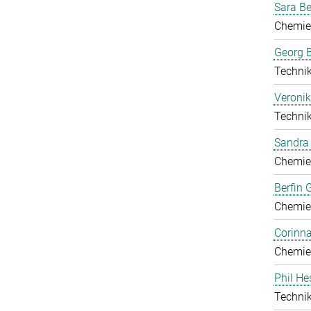
Sara B
Chemie
Georg B
Technik
Veronik
Technik
Sandra 
Chemie
Berfin 
Chemie
Corinn
Chemie
Phil He
Technik