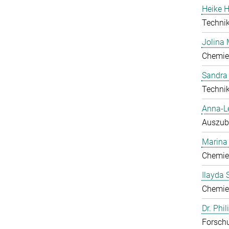
Heike H
Technik
Jolina 
Chemie
Sandra
Technik
Anna-L
Auszub
Marina
Chemie
Ilayda 
Chemie
Dr. Phi
Forschu