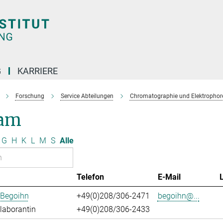
G
KARRIERE
Forschung
Service Abteilungen
Chromatographie und Elektrophor
am
G
H
K
L
M
S
Alle
Telefon
E-Mail
 Begoihn
+49(0)208/306-2471
begoihn@...
laborantin
+49(0)208/306-2433