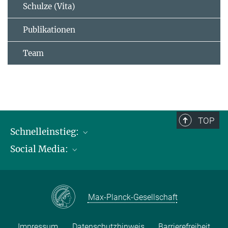
Schulze (Vita)
Publikationen
Team
TOP
Schnelleinstieg:
Social Media:
Publikationen
Max-Planck-Gesellschaft
Facebook
Kontakt und Anfahrtsbeschreibung
Instagram
Max-Planck-Gesellschaft
LinkedIN
Youtube
Impressum
Datenschutzhinweis
Barrierefreiheit