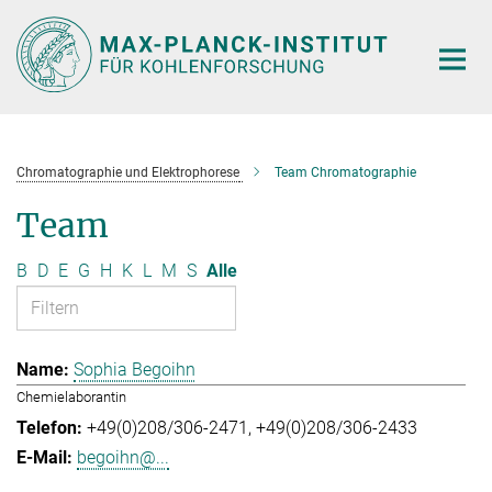
Hauptinhalt
Chromatographie und Elektrophorese
Team Chromatographie
Team
B
D
E
G
H
K
L
M
S
Alle
Sophia Begoihn
Chemielaborantin
+49(0)208/306-2471
+49(0)208/306-2433
begoihn@...