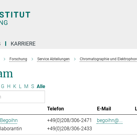
G
KARRIERE
Forschung
Service Abteilungen
Chromatographie und Elektrophor
am
G
H
K
L
M
S
Alle
Telefon
E-Mail
 Begoihn
+49(0)208/306-2471
begoihn@...
laborantin
+49(0)208/306-2433