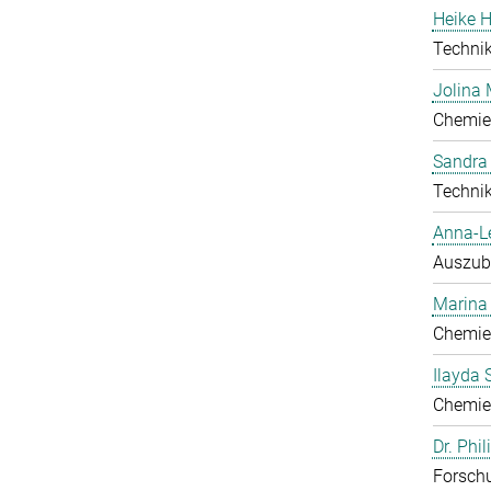
Heike H
Technik
Jolina 
Chemie
Sandra
Technik
Anna-L
Auszub
Marina
Chemie
Ilayda 
Chemie
Dr. Phi
Forschu