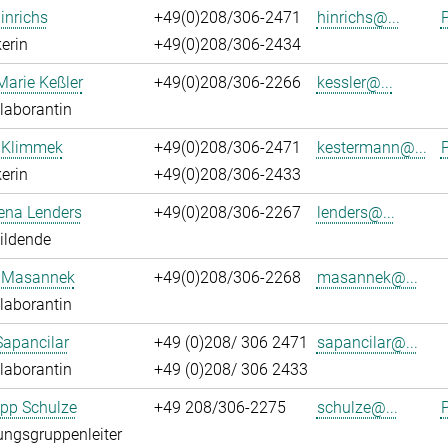
inrichs
+49(0)208/306-2471
hinrichs@...
P
erin
+49(0)208/306-2434
Marie Keßler
+49(0)208/306-2266
kessler@...
laborantin
 Klimmek
+49(0)208/306-2471
kestermann@...
P
erin
+49(0)208/306-2433
ena Lenders
+49(0)208/306-2267
lenders@...
ildende
 Masannek
+49(0)208/306-2268
masannek@...
laborantin
Sapancilar
+49 (0)208/ 306 2471
sapancilar@...
laborantin
+49 (0)208/ 306 2433
lipp Schulze
+49 208/306-2275
schulze@...
P
ngsgruppenleiter