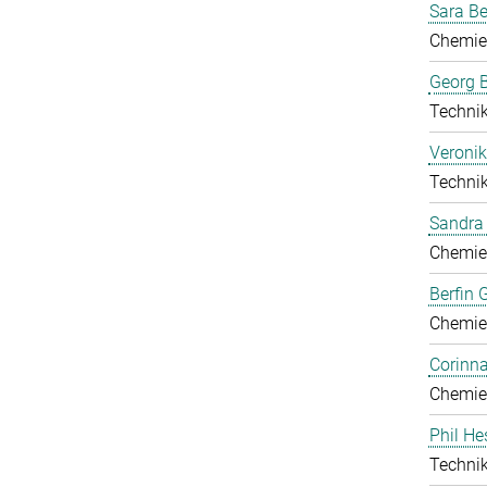
Sara B
Chemie
Georg B
Technik
Veronik
Technik
Sandra 
Chemie
Berfin 
Chemie
Corinn
Chemie
Phil He
Technik