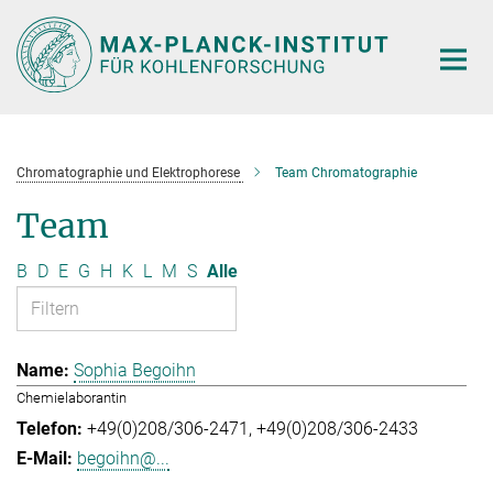
Hauptinhalt
Chromatographie und Elektrophorese
Team Chromatographie
Team
B
D
E
G
H
K
L
M
S
Alle
Sophia Begoihn
Chemielaborantin
+49(0)208/306-2471
+49(0)208/306-2433
begoihn@...