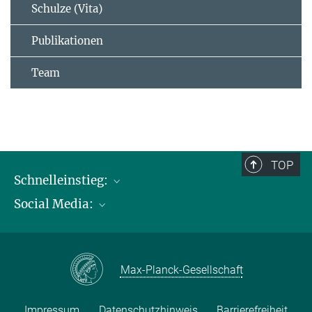
Schulze (Vita)
Publikationen
Team
TOP
Schnelleinstieg:
Social Media:
Publikationen
Max-Planck-Gesellschaft
Facebook
Kontakt und Anfahrtsbeschreibung
Instagram
Max-Planck-Gesellschaft
LinkedIN
Youtube
Impressum
Datenschutzhinweis
Barrierefreiheit