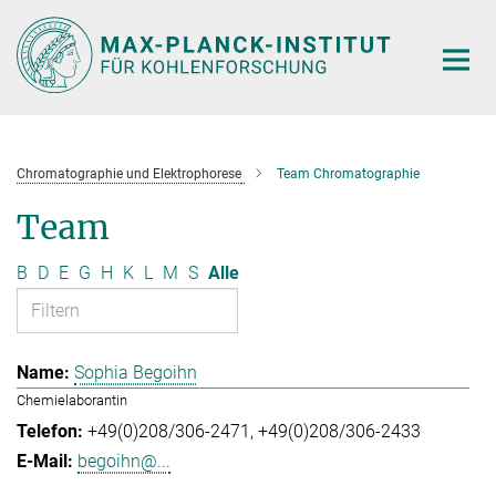
Hauptinhalt
Chromatographie und Elektrophorese
Team Chromatographie
Team
B
D
E
G
H
K
L
M
S
Alle
Sophia Begoihn
Chemielaborantin
+49(0)208/306-2471
+49(0)208/306-2433
begoihn@...