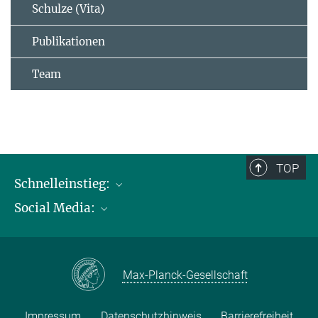
Schulze (Vita)
Publikationen
Team
TOP
Schnelleinstieg:
Social Media:
Publikationen
Max-Planck-Gesellschaft
Facebook
Kontakt und Anfahrtsbeschreibung
Instagram
Max-Planck-Gesellschaft
LinkedIN
Youtube
Impressum
Datenschutzhinweis
Barrierefreiheit