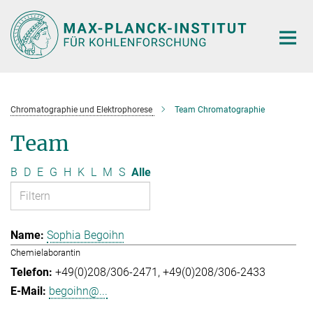
Hauptinhalt
Chromatographie und Elektrophorese
Team Chromatographie
Team
B
D
E
G
H
K
L
M
S
Alle
Sophia Begoihn
Chemielaborantin
+49(0)208/306-2471
+49(0)208/306-2433
begoihn@...