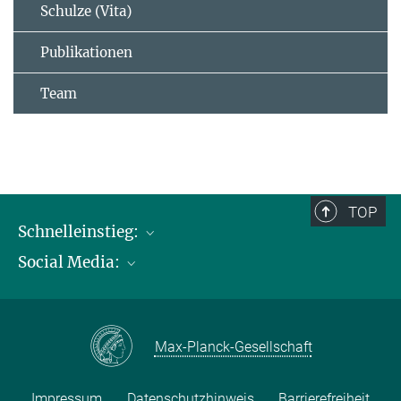
Schulze (Vita)
Publikationen
Team
TOP
Schnelleinstieg:
Social Media:
Publikationen
Max-Planck-Gesellschaft
Facebook
Kontakt und Anfahrtsbeschreibung
Instagram
Max-Planck-Gesellschaft
LinkedIN
Youtube
Impressum
Datenschutzhinweis
Barrierefreiheit