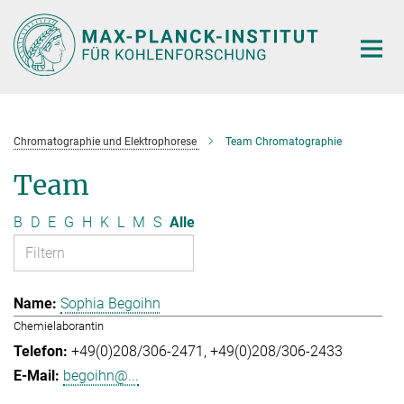
Hauptinhalt
Chromatographie und Elektrophorese
Team Chromatographie
Team
B
D
E
G
H
K
L
M
S
Alle
Sophia Begoihn
Chemielaborantin
+49(0)208/306-2471
+49(0)208/306-2433
begoihn@...