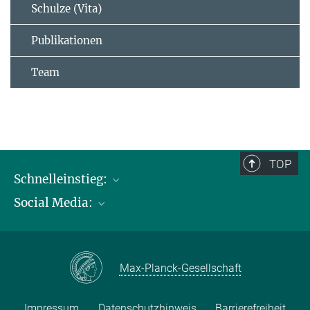
Schulze (Vita)
Publikationen
Team
TOP
Schnelleinstieg:
Social Media:
Publikationen
Max-Planck-Gesellschaft
Facebook
Kontakt und Anfahrtsbeschreibung
Instagram
Max-Planck-Gesellschaft
LinkedIN
Youtube
Impressum
Datenschutzhinweis
Barrierefreiheit