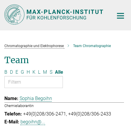
Hauptinhalt
Chromatographie und Elektrophorese
Team Chromatographie
Team
B
D
E
G
H
K
L
M
S
Alle
Sophia Begoihn
Chemielaborantin
+49(0)208/306-2471
+49(0)208/306-2433
begoihn@...