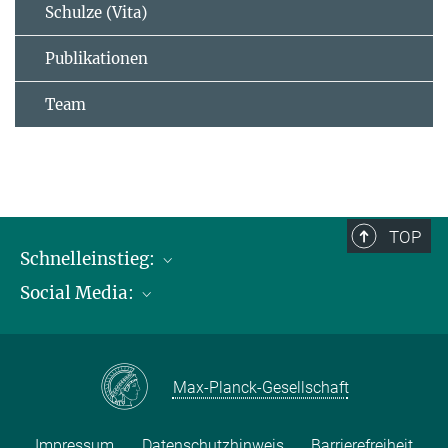
Schulze (Vita)
Publikationen
Team
TOP
Schnelleinstieg:
Social Media:
Publikationen
Max-Planck-Gesellschaft
Facebook
Kontakt und Anfahrtsbeschreibung
Instagram
Max-Planck-Gesellschaft
LinkedIN
Youtube
Impressum
Datenschutzhinweis
Barrierefreiheit