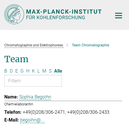
Hauptinhalt
Chromatographie und Elektrophorese
Team Chromatographie
Team
B
D
E
G
H
K
L
M
S
Alle
Sophia Begoihn
Chemielaborantin
+49(0)208/306-2471
+49(0)208/306-2433
begoihn@...