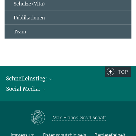
Schulze (Vita)
Publikationen
Team
TOP
Schnelleinstieg:
Social Media:
Publikationen
Max-Planck-Gesellschaft
Facebook
Kontakt und Anfahrtsbeschreibung
Instagram
Max-Planck-Gesellschaft
LinkedIN
Youtube
Impressum
Datenschutzhinweis
Barrierefreiheit