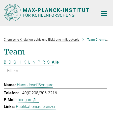
Hauptinhalt
Chemische Kristallographie und Elektronenmikroskopie
Team Chemische Kristallographie und Elektronenmikroskopie
Team
B
D
G
H
K
L
N
P
R
S
Alle
Hans-Josef Bongard
+49(0)208/306-2216
bongard@...
Publikationsreferenzen