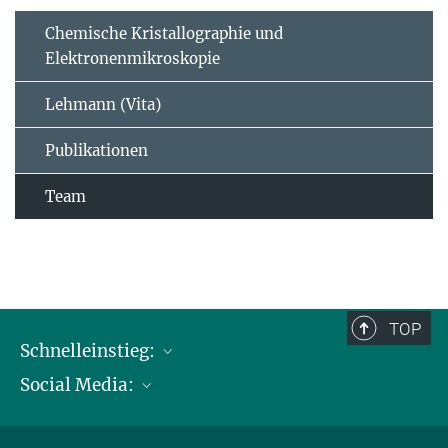
Chemische Kristallographie und
Elektronenmikroskopie
Lehmann (Vita)
Publikationen
Team
TOP
Schnelleinstieg:
Social Media:
Publikationen
Max-Planck-Gesellschaft
Facebook