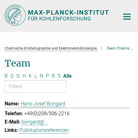
Hauptinhalt
Chemische Kristallographie und Elektronenmikroskopie
Team Chemische Kristallographie und Elektronenmikroskopie
Team
B
D
G
H
K
L
N
P
R
S
Alle
Hans-Josef Bongard
+49(0)208/306-2216
bongard@...
Publikationsreferenzen