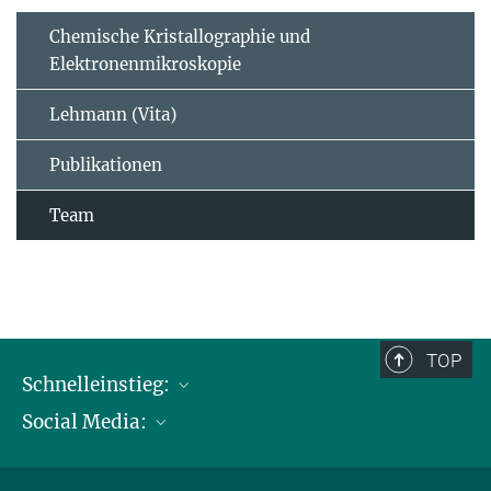
Chemische Kristallographie und
Elektronenmikroskopie
Lehmann (Vita)
Publikationen
Team
TOP
Schnelleinstieg:
Social Media:
Publikationen
Max-Planck-Gesellschaft
Facebook