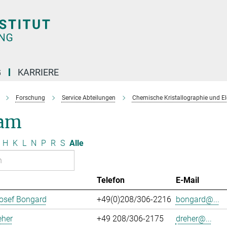
G
KARRIERE
Forschung
Service Abteilungen
Chemische Kristallographie und E
am
H
K
L
N
P
R
S
Alle
Telefon
E-Mail
osef Bongard
+49(0)208/306-2216
bongard@...
eher
+49 208/306-2175
dreher@...