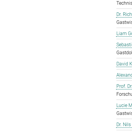
Technis
Dr. Ric
Gastwis
Liam G
Sebast
Gastdo
David 
Alexand
Prof. D
Forschu
Lucie M
Gastwis
Dr. Nils