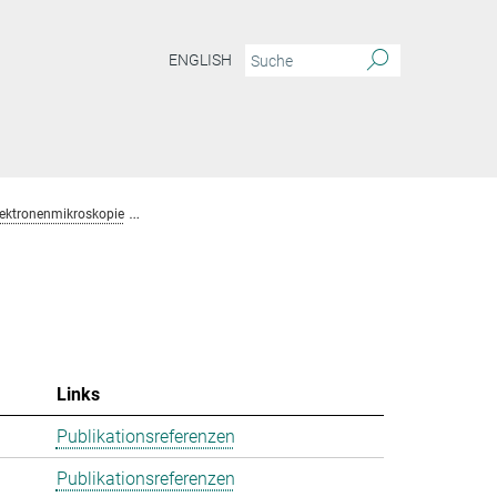
ENGLISH
lektronenmikroskopie
Team Chemische Kristallographie und Elektronenmikros
Links
Publikationsreferenzen
Publikationsreferenzen