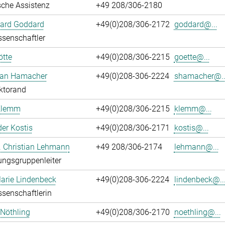
che Assistenz
+49 208/306-2180
hard Goddard
+49(0)208/306-2172
goddard@...
senschaftler
ötte
+49(0)208/306-2215
goette@...
ian Hamacher
+49(0)208-306-2224
shamacher@..
ktorand
Klemm
+49(0)208/306-2215
klemm@...
er Kostis
+49(0)208/306-2171
kostis@...
r. Christian Lehmann
+49 208/306-2174
lehmann@...
ngsgruppenleiter
arie Lindenbeck
+49(0)208-306-2224
lindenbeck@..
senschaftlerin
 Nöthling
+49(0)208/306-2170
noethling@...