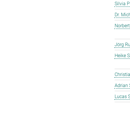
Silvia 
Dr. Mic
Norbert
Jörg Ru
Heike S
Christi
Adrian 
Lucas 