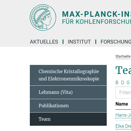
Hauptinhalt
AKTUELLES
INSTITUT
FORSCHUN
Startseite
Te
Chemische Kristallographie
und Elektronenmikroskopie
B
D
G
Lehmann (Vita)
Name
Publikationen
Hans-J
Team
Elke Dr