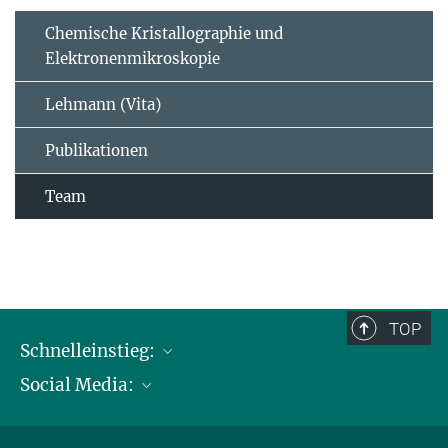
Chemische Kristallographie und
Elektronenmikroskopie
Lehmann (Vita)
Publikationen
Team
TOP
Schnelleinstieg:
Social Media:
Publikationen
Max-Planck-Gesellschaft
Facebook