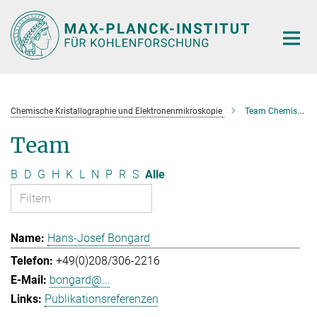
Hauptinhalt
Chemische Kristallographie und Elektronenmikroskopie
Team Chemische Kristallographie und Elektronenmikroskopie
Team
B
D
G
H
K
L
N
P
R
S
Alle
Hans-Josef Bongard
+49(0)208/306-2216
bongard@...
Publikationsreferenzen