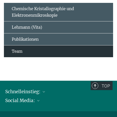
Chemische Kristallographie und
Elektronenmikroskopie
Lehmann (Vita)
Publikationen
Team
TOP
Schnelleinstieg:
Social Media:
Publikationen
Max-Planck-Gesellschaft
Facebook