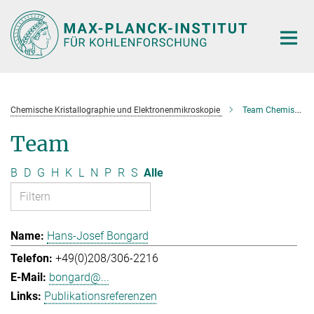
Hauptinhalt
Chemische Kristallographie und Elektronenmikroskopie
Team Chemische Kristallographie und Elektronenmikroskopie
Team
B
D
G
H
K
L
N
P
R
S
Alle
Hans-Josef Bongard
+49(0)208/306-2216
bongard@...
Publikationsreferenzen