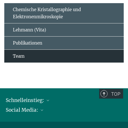
Chemische Kristallographie und
Elektronenmikroskopie
Lehmann (Vita)
Publikationen
Team
TOP
Schnelleinstieg:
Social Media:
Publikationen
Max-Planck-Gesellschaft
Facebook