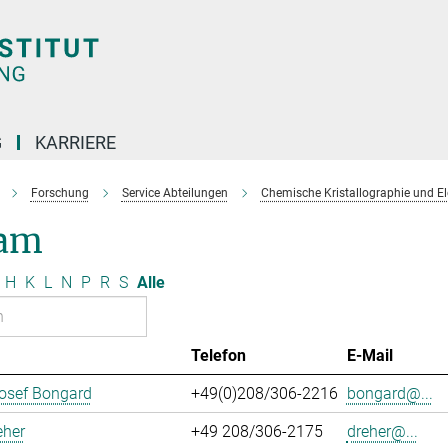
G
KARRIERE
Forschung
Service Abteilungen
Chemische Kristallographie und E
am
H
K
L
N
P
R
S
Alle
Telefon
E-Mail
osef Bongard
+49(0)208/306-2216
bongard@...
eher
+49 208/306-2175
dreher@...