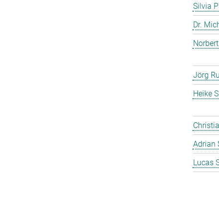
Silvia 
Dr. Mic
Norbert
Jörg Ru
Heike S
Christi
Adrian 
Lucas 