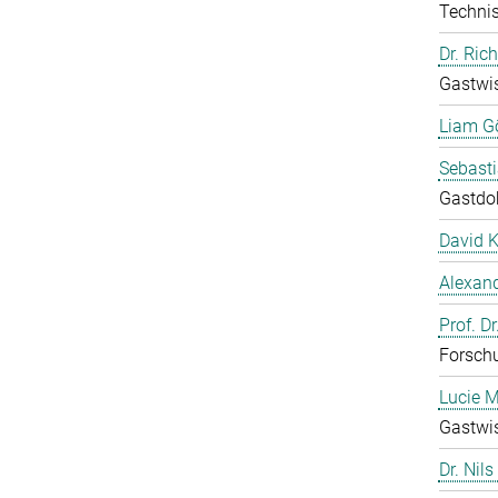
Technis
Dr. Ric
Gastwis
Liam G
Sebast
Gastdo
David 
Alexand
Prof. D
Forschu
Lucie M
Gastwis
Dr. Nils