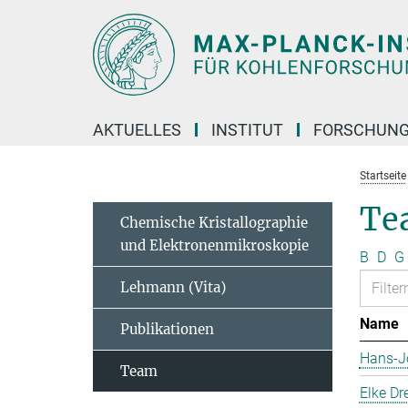
Hauptinhalt
AKTUELLES
INSTITUT
FORSCHUN
Startseite
Te
Chemische Kristallographie
und Elektronenmikroskopie
B
D
G
Lehmann (Vita)
Name
Publikationen
Hans-J
Team
Elke Dr