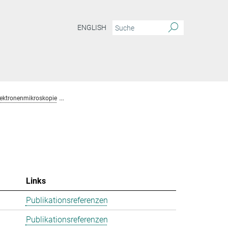
ENGLISH
lektronenmikroskopie
Team Chemische Kristallographie und Elektronenmikros
Links
Publikationsreferenzen
Publikationsreferenzen