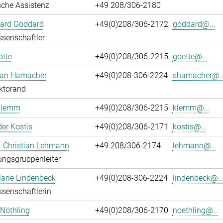
che Assistenz
+49 208/306-2180
hard Goddard
+49(0)208/306-2172
goddard@...
senschaftler
ötte
+49(0)208/306-2215
goette@...
ian Hamacher
+49(0)208-306-2224
shamacher@..
ktorand
Klemm
+49(0)208/306-2215
klemm@...
er Kostis
+49(0)208/306-2171
kostis@...
r. Christian Lehmann
+49 208/306-2174
lehmann@...
ngsgruppenleiter
arie Lindenbeck
+49(0)208-306-2224
lindenbeck@..
senschaftlerin
 Nöthling
+49(0)208/306-2170
noethling@...