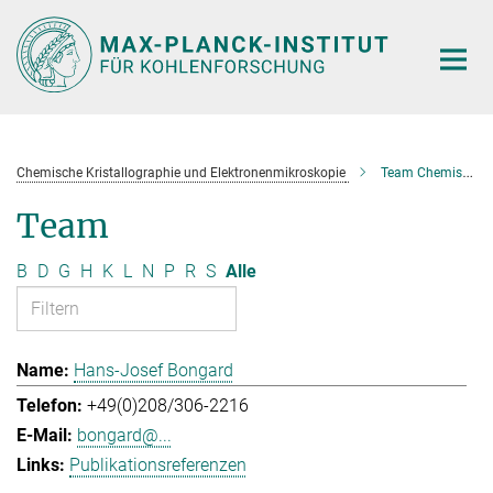
Hauptinhalt
Chemische Kristallographie und Elektronenmikroskopie
Team Chemische Kristallographie und Elektronenmikroskopie
Team
B
D
G
H
K
L
N
P
R
S
Alle
Hans-Josef Bongard
+49(0)208/306-2216
bongard@...
Publikationsreferenzen