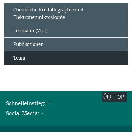
Chemische Kristallographie und
Elektronenmikroskopie
Lehmann (Vita)
Publikationen
Team
TOP
Schnelleinstieg:
Social Media:
Publikationen
Max-Planck-Gesellschaft
Facebook