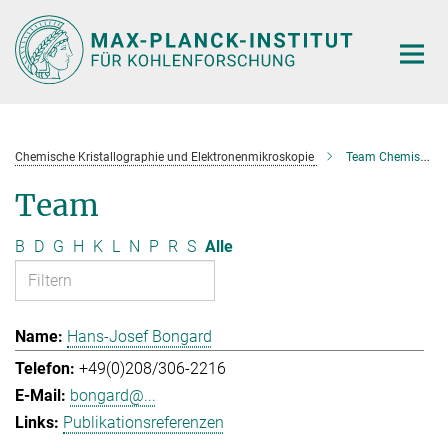
Hauptinhalt
Chemische Kristallographie und Elektronenmikroskopie
Team Chemische Kristallographie und Elektronenmikroskopie
Team
B
D
G
H
K
L
N
P
R
S
Alle
Hans-Josef Bongard
+49(0)208/306-2216
bongard@...
Publikationsreferenzen