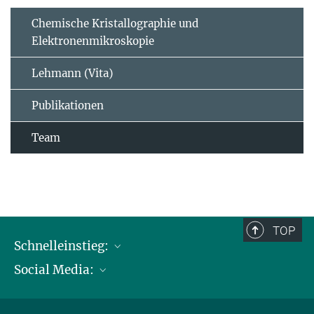
Chemische Kristallographie und
Elektronenmikroskopie
Lehmann (Vita)
Publikationen
Team
TOP
Schnelleinstieg:
Social Media:
Publikationen
Max-Planck-Gesellschaft
Facebook