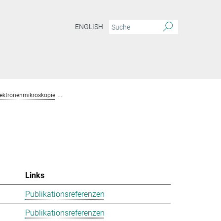
ENGLISH
lektronenmikroskopie
Team Chemische Kristallographie und Elektronenmikros
Links
Publikationsreferenzen
Publikationsreferenzen