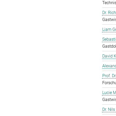
Technis
Dr. Ric
Gastwis
Liam G
Sebast
Gastdo
David 
Alexand
Prof. D
Forschu
Lucie M
Gastwis
Dr. Nils