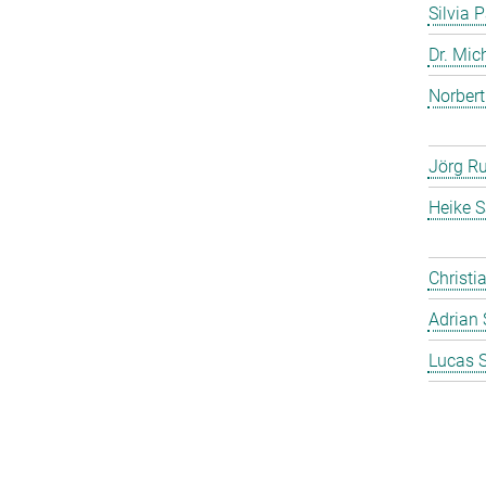
Silvia 
Dr. Mic
Norbert
Jörg Ru
Heike S
Christi
Adrian 
Lucas 