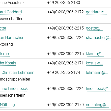
che Assistenz
+49 208/306-2180
hard Goddard
+49(0)208/306-2172
goddard@...
senschaftler
ötte
+49(0)208/306-2215
goette@...
ian Hamacher
+49(0)208-306-2224
shamacher@..
ktorand
Klemm
+49(0)208/306-2215
klemm@...
er Kostis
+49(0)208/306-2171
kostis@...
r. Christian Lehmann
+49 208/306-2174
lehmann@...
ngsgruppenleiter
arie Lindenbeck
+49(0)208-306-2224
lindenbeck@..
senschaftlerin
 Nöthling
+49(0)208/306-2170
noethling@...