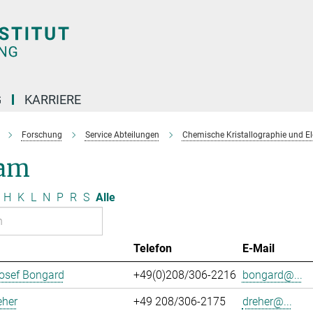
G
KARRIERE
Forschung
Service Abteilungen
Chemische Kristallographie und E
am
H
K
L
N
P
R
S
Alle
Telefon
E-Mail
osef Bongard
+49(0)208/306-2216
bongard@...
eher
+49 208/306-2175
dreher@...