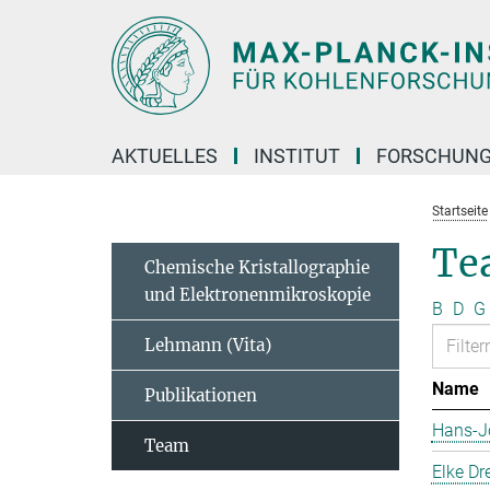
Hauptinhalt
AKTUELLES
INSTITUT
FORSCHUN
Startseite
Te
Chemische Kristallographie
und Elektronenmikroskopie
B
D
G
Lehmann (Vita)
Name
Publikationen
Hans-J
Team
Elke Dr