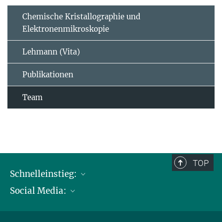
Chemische Kristallographie und
Elektronenmikroskopie
Lehmann (Vita)
Publikationen
Team
TOP
Schnelleinstieg:
Social Media:
Publikationen
Max-Planck-Gesellschaft
Facebook