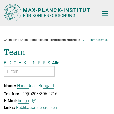
Hauptinhalt
Chemische Kristallographie und Elektronenmikroskopie
Team Chemische Kristallographie und Elektronenmikroskopie
Team
B
D
G
H
K
L
N
P
R
S
Alle
Hans-Josef Bongard
+49(0)208/306-2216
bongard@...
Publikationsreferenzen