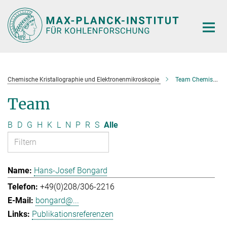
Hauptinhalt
Chemische Kristallographie und Elektronenmikroskopie
Team Chemische Kristallographie und Elektronenmikroskopie
Team
B
D
G
H
K
L
N
P
R
S
Alle
Hans-Josef Bongard
+49(0)208/306-2216
bongard@...
Publikationsreferenzen