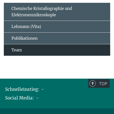
Chemische Kristallographie und
Elektronenmikroskopie
Lehmann (Vita)
Publikationen
Team
TOP
Schnelleinstieg:
Social Media:
Publikationen
Max-Planck-Gesellschaft
Facebook