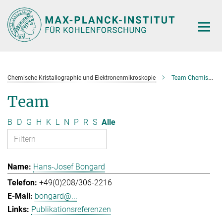
Hauptinhalt
Chemische Kristallographie und Elektronenmikroskopie
Team Chemische Kristallographie und Elektronenmikroskopie
Team
B
D
G
H
K
L
N
P
R
S
Alle
Hans-Josef Bongard
+49(0)208/306-2216
bongard@...
Publikationsreferenzen