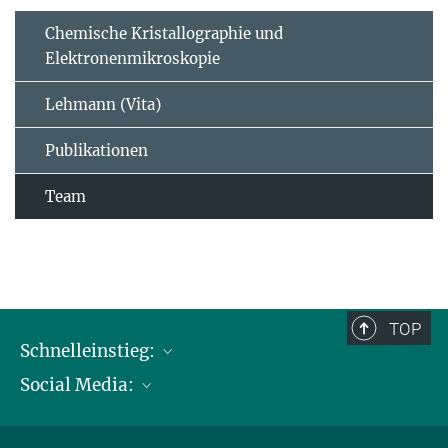
Chemische Kristallographie und
Elektronenmikroskopie
Lehmann (Vita)
Publikationen
Team
TOP
Schnelleinstieg:
Social Media:
Publikationen
Max-Planck-Gesellschaft
Facebook