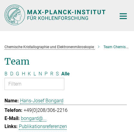
Hauptinhalt
Chemische Kristallographie und Elektronenmikroskopie
Team Chemische Kristallographie und Elektronenmikroskopie
Team
B
D
G
H
K
L
N
P
R
S
Alle
Hans-Josef Bongard
+49(0)208/306-2216
bongard@...
Publikationsreferenzen