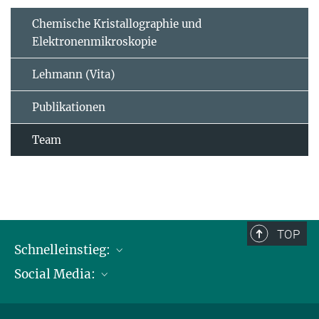
Chemische Kristallographie und
Elektronenmikroskopie
Lehmann (Vita)
Publikationen
Team
TOP
Schnelleinstieg:
Social Media:
Publikationen
Max-Planck-Gesellschaft
Facebook