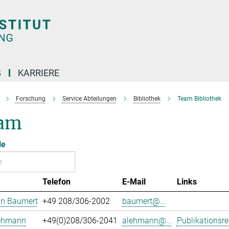
G
KARRIERE
Forschung
Service Abteilungen
Bibliothek
Team Bibliothek
am
le
Telefon
E-Mail
Links
an Baumert
+49 208/306-2002
baumert@...
Lehmann
+49(0)208/306-2041
alehmann@...
Publikationsre