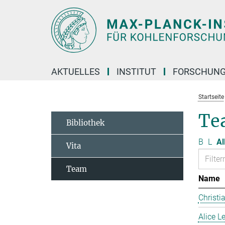
Hauptinhalt
AKTUELLES
INSTITUT
FORSCHUN
Startseite
Te
Bibliothek
B
L
Al
Vita
Team
Name
Christi
Alice 