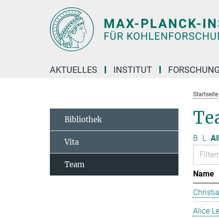
Hauptinhalt
AKTUELLES
INSTITUT
FORSCHUN
Startseite
Te
Bibliothek
B
L
Al
Vita
Team
Name
Christi
Alice 