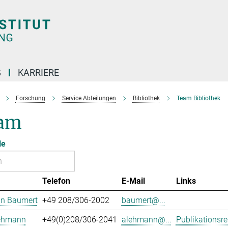
G
KARRIERE
Forschung
Service Abteilungen
Bibliothek
Team Bibliothek
am
le
Telefon
E-Mail
Links
an Baumert
+49 208/306-2002
baumert@...
Lehmann
+49(0)208/306-2041
alehmann@...
Publikationsre