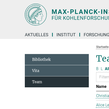
Hauptinhalt
AKTUELLES
INSTITUT
FORSCHUN
Startseite
Te
Bibliothek
B
L
Al
Vita
Team
Name
Christi
Alice 