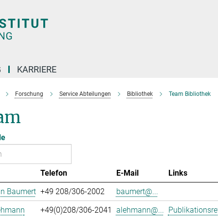
G
KARRIERE
Forschung
Service Abteilungen
Bibliothek
Team Bibliothek
am
le
Telefon
E-Mail
Links
an Baumert
+49 208/306-2002
baumert@...
Lehmann
+49(0)208/306-2041
alehmann@...
Publikationsre