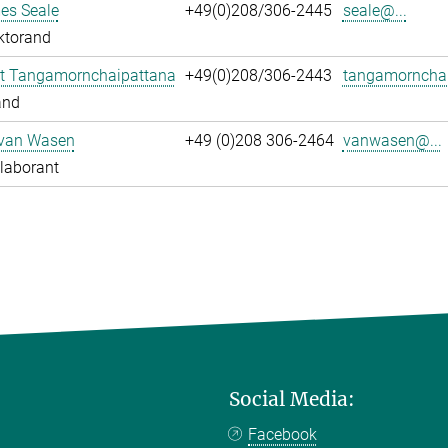
es Seale
+49(0)208/306-2445
seale@...
ktorand
t Tangamornchaipattana
+49(0)208/306-2443
tangamornchai
and
 van Wasen
+49 (0)208 306-2464
vanwasen@...
laborant
Social Media:
Facebook