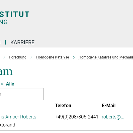
G
KARRIERE
Forschung
Homogene Katalyse
Homogene Katalyse und Mechanis
am
v
Alle
Telefon
E-Mail
ris Amber Roberts
+49(0)208/306-2441
roberts@...
ktorand