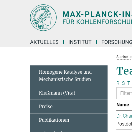
Hauptinhalt
AKTUELLES
INSTITUT
FORSCHUN
Startseite
Te
Homogene Katalyse und
Mechanistische Studien
R
S
T
Klußmann (Vita)
Name
Preise
Dr. Cha
Publikationen
Postdo