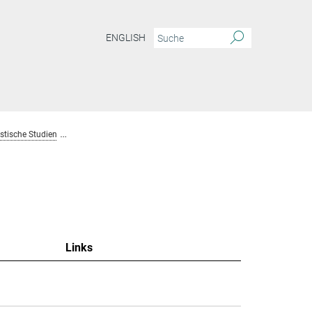
ENGLISH
tische Studien
Team Homogene Katalyse und Mechanistische Studien
Links