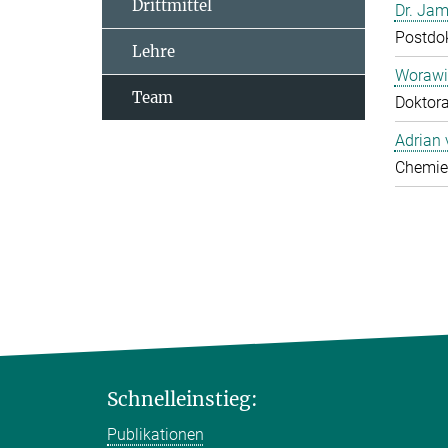
Drittmittel
Dr. Jam
Postdo
Lehre
Worawi
Team
Doktor
Adrian
Chemie
Schnelleinstieg:
Publikationen