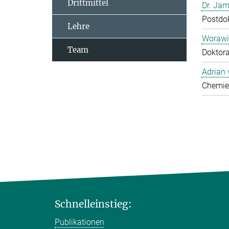
Drittmittel
Dr. Jam
Postdo
Lehre
Worawi
Team
Doktor
Adrian
Chemie
Schnelleinstieg:
Publikationen