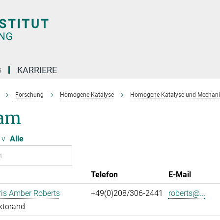
G
KARRIERE
Forschung
Homogene Katalyse
Homogene Katalyse und Mechanis
am
v
Alle
Telefon
E-Mail
ris Amber Roberts
+49(0)208/306-2441
roberts@...
ktorand