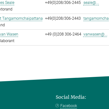
es Seale
+49(0)208/306-2445
seale@...
ktorand
t Tangamornchaipattana
+49(0)208/306-2443
tangamornchai
and
 van Wasen
+49 (0)208 306-2464
vanwasen@...
laborant
Social Media:
Facebook