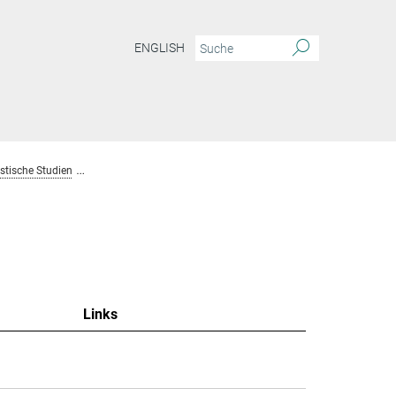
ENGLISH
tische Studien
Team Homogene Katalyse und Mechanistische Studien
Links