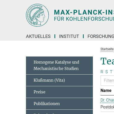
Hauptinhalt
AKTUELLES
INSTITUT
FORSCHUN
Startseite
Te
Homogene Katalyse und
Mechanistische Studien
R
S
T
Klußmann (Vita)
Name
Preise
Dr. Cha
Publikationen
Postdo