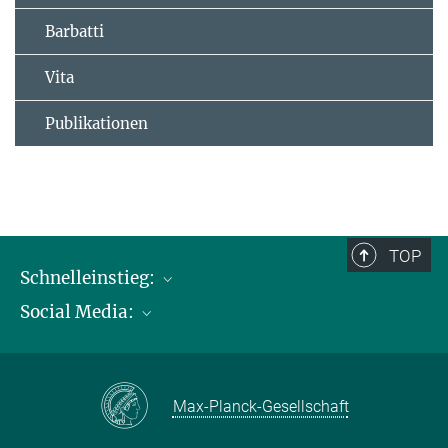
Barbatti
Vita
Publikationen
TOP
Schnelleinstieg:
Social Media:
Publikationen
Max-Planck-Gesellschaft
Facebook
Kontakt und Anfahrtsbeschreibung
Instagram
Max-Planck-Gesellschaft
LinkedIN
Youtube