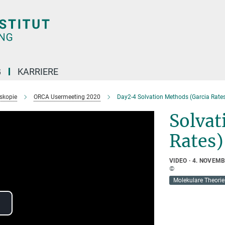
G
KARRIERE
skopie
ORCA Usermeeting 2020
Day2-4 Solvation Methods (Garcia Rate
Solvat
Rates)
VIDEO
4. NOVEMB
©
Molekulare Theorie
lay