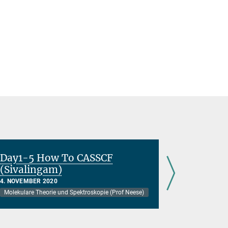
Day1-5 How To CASSCF
Day1-3 M
(Sivalingam)
4. NOVEMBER
Molekulare T
4. NOVEMBER 2020
Molekulare Theorie und Spektroskopie (Prof Neese)