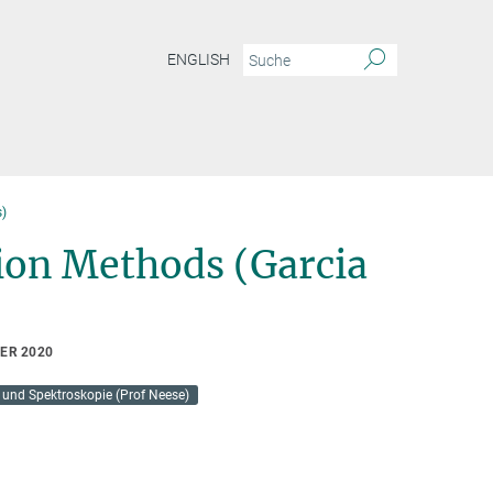
ENGLISH
s)
ion Methods (Garcia
ER 2020
 und Spektroskopie (Prof Neese)