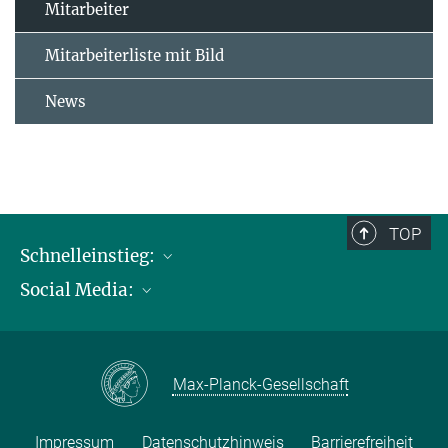
Mitarbeiter
Mitarbeiterliste mit Bild
News
TOP
Schnelleinstieg:
Social Media:
Publikationen
Max-Planck-Gesellschaft
Facebook
Kontakt und Anfahrtsbeschreibung
Instagram
Max-Planck-Gesellschaft
LinkedIN
Youtube
Impressum
Datenschutzhinweis
Barrierefreiheit