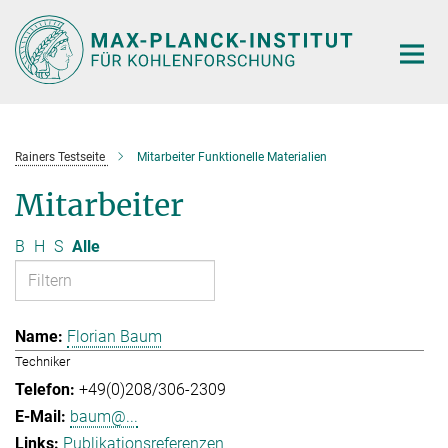
Hauptinhalt
Rainers Testseite
Mitarbeiter Funktionelle Materialien
Mitarbeiter
B
H
S
Alle
Florian Baum
Techniker
+49(0)208/306-2309
baum@...
Publikationsreferenzen