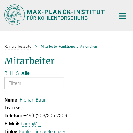
Hauptinhalt
Rainers Testseite
Mitarbeiter Funktionelle Materialien
Mitarbeiter
B
H
S
Alle
Florian Baum
Techniker
+49(0)208/306-2309
baum@...
Publikationsreferenzen