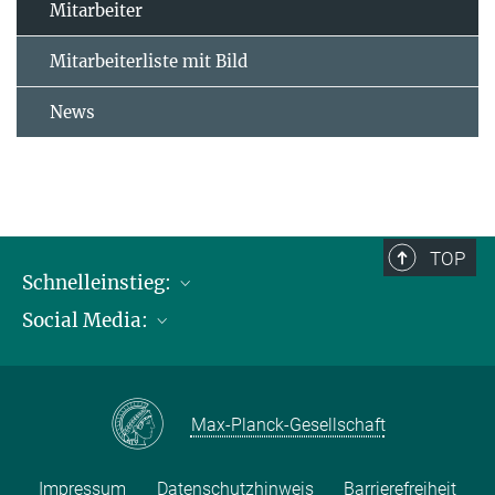
Mitarbeiter
Mitarbeiterliste mit Bild
News
TOP
Schnelleinstieg:
Social Media:
Publikationen
Max-Planck-Gesellschaft
Facebook
Kontakt und Anfahrtsbeschreibung
Instagram
Max-Planck-Gesellschaft
LinkedIN
Youtube
Impressum
Datenschutzhinweis
Barrierefreiheit