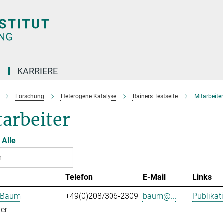
G
KARRIERE
Forschung
Heterogene Katalyse
Rainers Testseite
Mitarbeiter
arbeiter
Alle
Telefon
E-Mail
Links
n Baum
+49(0)208/306-2309
baum@...
Publikat
er