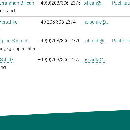
urrahman Bilican
+49(0)208/306-2375
bilican@...
Publikat
ktorand
Herschke
+49 208 306-2374
herschke@...
t
fgang Schmidt
+49(0)208/306-2370
schmidt@...
Publikat
ngsgruppenleiter
 Scholz
+49(0)208/306-2375
pscholz@...
and