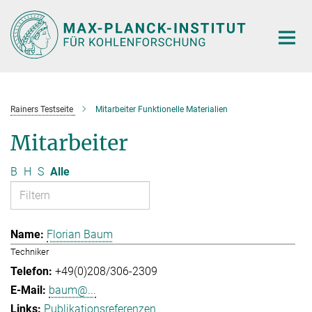
Hauptinhalt
Rainers Testseite
Mitarbeiter Funktionelle Materialien
Mitarbeiter
B
H
S
Alle
Florian Baum
Techniker
+49(0)208/306-2309
baum@...
Publikationsreferenzen