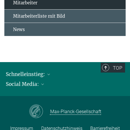
Mitarbeiter
Mitarbeiterliste mit Bild
News
TOP
Schnelleinstieg:
Social Media:
Publikationen
Max-Planck-Gesellschaft
Facebook
Kontakt und Anfahrtsbeschreibung
Instagram
Max-Planck-Gesellschaft
LinkedIN
Youtube
Impressum
Datenschutzhinweis
Barrierefreiheit