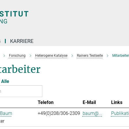
G
KARRIERE
Forschung
Heterogene Katalyse
Rainers Testseite
Mitarbeiter
arbeiter
Alle
Telefon
E-Mail
Links
n Baum
+49(0)208/306-2309
baum@...
Publikat
er