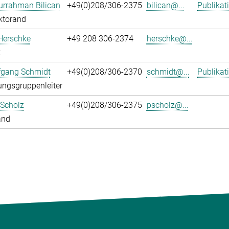
urrahman Bilican
+49(0)208/306-2375
bilican@...
Publikat
ktorand
Herschke
+49 208 306-2374
herschke@...
t
fgang Schmidt
+49(0)208/306-2370
schmidt@...
Publikat
ngsgruppenleiter
 Scholz
+49(0)208/306-2375
pscholz@...
and