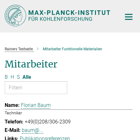
Hauptinhalt
Rainers Testseite
Mitarbeiter Funktionelle Materialien
Mitarbeiter
B
H
S
Alle
Florian Baum
Techniker
+49(0)208/306-2309
baum@...
Publikationsreferenzen