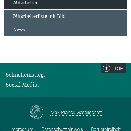
Mitarbeiter
Mitarbeiterliste mit Bild
News
TOP
Schnelleinstieg:
Social Media:
Publikationen
Max-Planck-Gesellschaft
Facebook
Kontakt und Anfahrtsbeschreibung
Instagram
Max-Planck-Gesellschaft
LinkedIN
Youtube
Impressum
Datenschutzhinweis
Barrierefreiheit