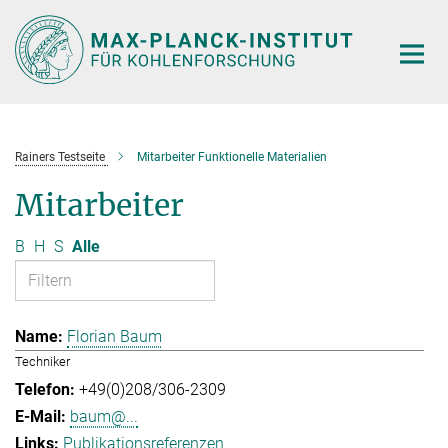
Hauptinhalt
Rainers Testseite
Mitarbeiter Funktionelle Materialien
Mitarbeiter
B
H
S
Alle
Florian Baum
Techniker
+49(0)208/306-2309
baum@...
Publikationsreferenzen