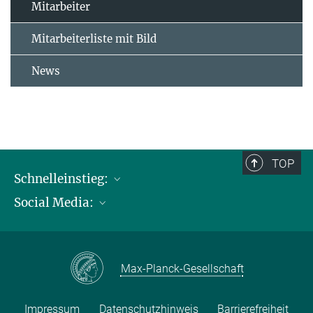
Mitarbeiter
Mitarbeiterliste mit Bild
News
TOP
Schnelleinstieg:
Social Media:
Publikationen
Max-Planck-Gesellschaft
Facebook
Kontakt und Anfahrtsbeschreibung
Instagram
Max-Planck-Gesellschaft
LinkedIN
Youtube
Impressum
Datenschutzhinweis
Barrierefreiheit