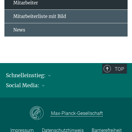
Mitarbeiter
Mitarbeiterliste mit Bild
News
TOP
Schnelleinstieg:
Social Media:
Publikationen
Max-Planck-Gesellschaft
Facebook
Kontakt und Anfahrtsbeschreibung
Instagram
Max-Planck-Gesellschaft
LinkedIN
Youtube
Impressum
Datenschutzhinweis
Barrierefreiheit