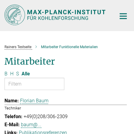
Hauptinhalt
Rainers Testseite
Mitarbeiter Funktionelle Materialien
Mitarbeiter
B
H
S
Alle
Florian Baum
Techniker
+49(0)208/306-2309
baum@...
Publikationsreferenzen