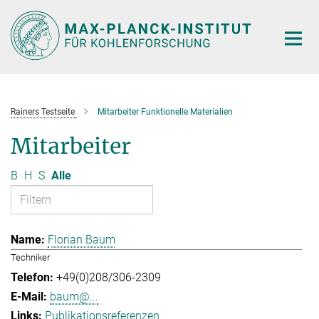
Hauptinhalt
Rainers Testseite
Mitarbeiter Funktionelle Materialien
Mitarbeiter
B
H
S
Alle
Florian Baum
Techniker
+49(0)208/306-2309
baum@...
Publikationsreferenzen