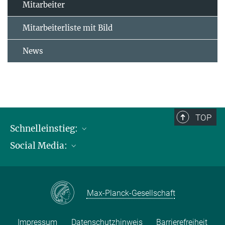
Mitarbeiter
Mitarbeiterliste mit Bild
News
TOP
Schnelleinstieg:
Social Media:
Publikationen
Max-Planck-Gesellschaft
Facebook
Kontakt und Anfahrtsbeschreibung
Instagram
Max-Planck-Gesellschaft
LinkedIN
Youtube
Impressum
Datenschutzhinweis
Barrierefreiheit