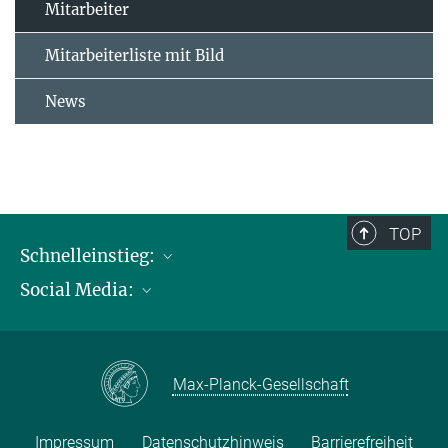
Mitarbeiter
Mitarbeiterliste mit Bild
News
TOP
Schnelleinstieg:
Social Media:
Publikationen
Max-Planck-Gesellschaft
Facebook
Kontakt und Anfahrtsbeschreibung
Instagram
Max-Planck-Gesellschaft
LinkedIN
Youtube
Impressum
Datenschutzhinweis
Barrierefreiheit