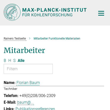
Hauptinhalt
Rainers Testseite
Mitarbeiter Funktionelle Materialien
Mitarbeiter
B
H
S
Alle
Florian Baum
Techniker
+49(0)208/306-2309
baum@...
Publikationsreferenzen