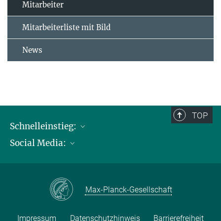
Mitarbeiter
Mitarbeiterliste mit Bild
News
TOP
Schnelleinstieg:
Social Media:
Publikationen
Max-Planck-Gesellschaft
Facebook
Kontakt und Anfahrtsbeschreibung
Instagram
Max-Planck-Gesellschaft
LinkedIN
Youtube
Impressum
Datenschutzhinweis
Barrierefreiheit