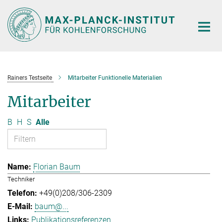
Hauptinhalt
Rainers Testseite
Mitarbeiter Funktionelle Materialien
Mitarbeiter
B
H
S
Alle
Florian Baum
Techniker
+49(0)208/306-2309
baum@...
Publikationsreferenzen