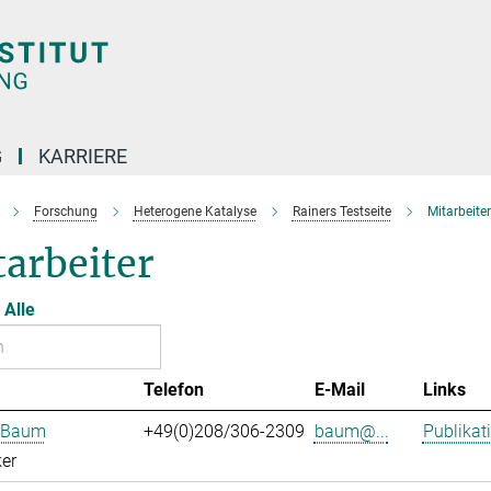
G
KARRIERE
Forschung
Heterogene Katalyse
Rainers Testseite
Mitarbeiter
arbeiter
Alle
Telefon
E-Mail
Links
n Baum
+49(0)208/306-2309
baum@...
Publikat
er