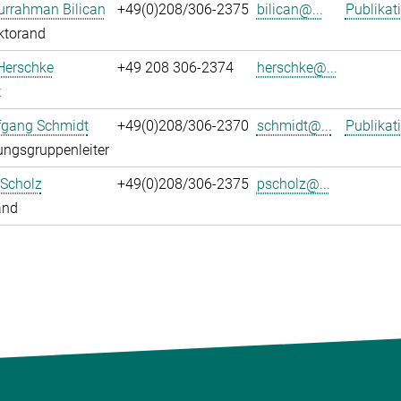
urrahman Bilican
+49(0)208/306-2375
bilican@...
Publikat
ktorand
Herschke
+49 208 306-2374
herschke@...
t
fgang Schmidt
+49(0)208/306-2370
schmidt@...
Publikat
ngsgruppenleiter
 Scholz
+49(0)208/306-2375
pscholz@...
and