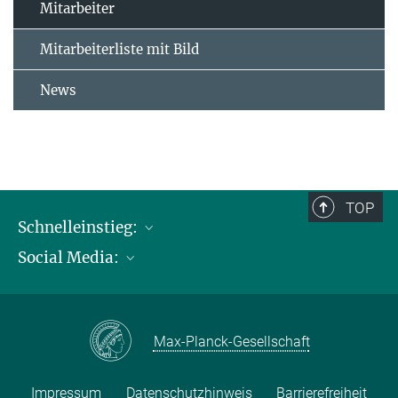
Mitarbeiter
Mitarbeiterliste mit Bild
News
TOP
Schnelleinstieg:
Social Media:
Publikationen
Max-Planck-Gesellschaft
Facebook
Kontakt und Anfahrtsbeschreibung
Instagram
Max-Planck-Gesellschaft
LinkedIN
Youtube
Impressum
Datenschutzhinweis
Barrierefreiheit