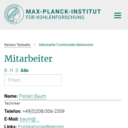
Hauptinhalt
Rainers Testseite
Mitarbeiter Funktionelle Materialien
Mitarbeiter
B
H
S
Alle
Florian Baum
Techniker
+49(0)208/306-2309
baum@...
Publikationsreferenzen